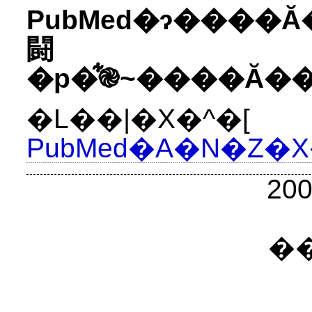
PubMed�ɂ����Ă
闘
�L��|�X�^�[
20
�