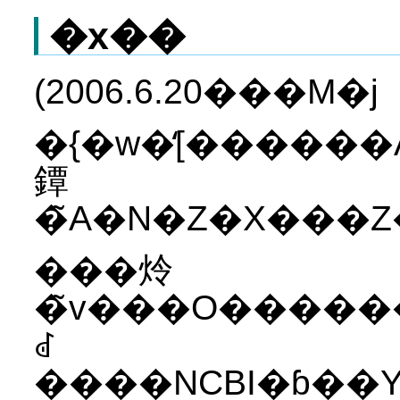
�x��
(2006.6.20���M�j
�{�w�̒[������A
鐔
���炩
�̃v���O�����
ꂽ