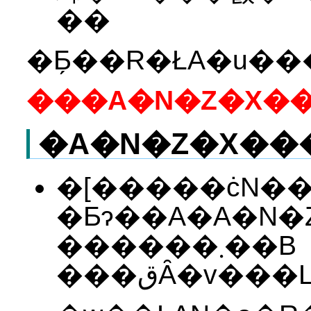
��
�[�����ċN�
�Ƃɂ��A�A�N�
������܂��B