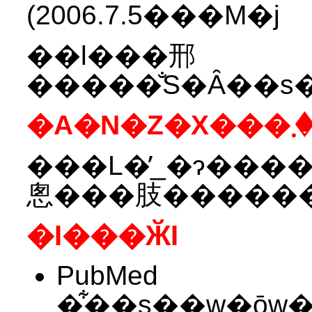
(2006.7.5���M�j
��l���邢
���L�̓_�ɂ����ӂ���
�I���ӁI
PubMed