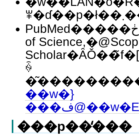
�w��LAN�o�R�ł͂Ȃ��ڑ��Ȃ�u
ꂸ�ɗ��p
PubMed�����ڂ���MEDLINE�̃f�[�^�́AOvid��MEDLINE��AWeb
of Science,�@Scopu
Scholar�ȂǑ��̃f�[�^�x�
ꍇ
�͂��������
��w�}
���ف@��
���p��̒���