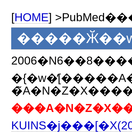
[
HOME
] >PubMed��
�����Ӂ��w�
2006�N6��8���
�{�w�̒[�����A
KUINS�j���[�X(